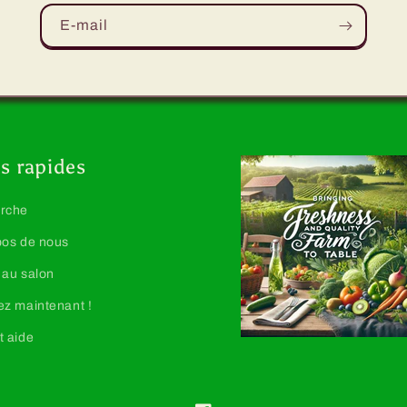
E-mail
s rapides
rche
pos de nous
 au salon
z maintenant !
t aide