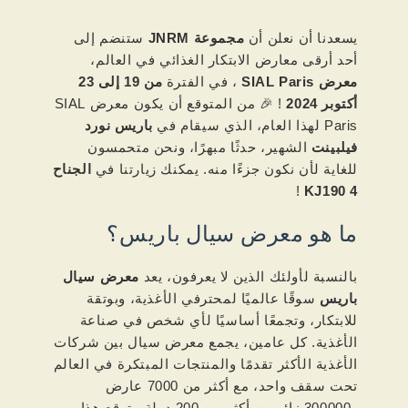
يسعدنا أن نعلن أن
مجموعة JNRM
ستنضم إلى
أحد أرقى معارض الابتكار الغذائي في العالم،
معرض SIAL Paris
، في الفترة
من 19 إلى 23
أكتوبر 2024
! 🎉 من المتوقع أن يكون معرض SIAL
Paris لهذا العام، الذي سيقام في
باريس نورد
فيلبينت
الشهير، حدثًا مبهرًا، ونحن متحمسون
للغاية لأن نكون جزءًا منه. يمكنك زيارتنا في
الجناح
!
4 KJ190
ما هو معرض سيال باريس؟
بالنسبة لأولئك الذين لا يعرفون، يعد
معرض سيال
باريس
سوقًا عالميًا لمحترفي الأغذية، وبوتقة
للابتكار، وتجمعًا أساسيًا لأي شخص في صناعة
الأغذية. كل عامين، يجمع معرض سيال بين شركات
الأغذية الأكثر تقدمًا والمنتجات المبتكرة في العالم
تحت سقف واحد، مع أكثر من 7000 عارض
و300000 زائر من أكثر من 200 دولة متوقع هذا