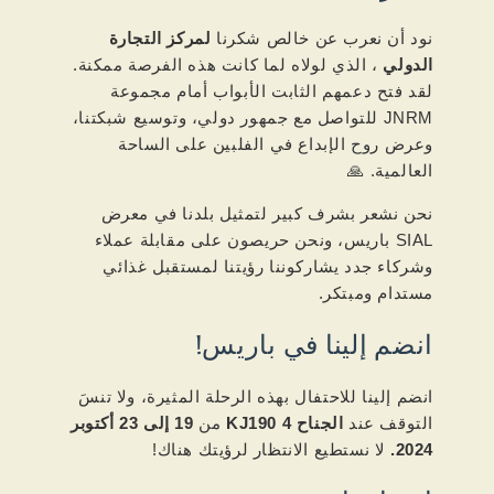
نود أن نعرب عن خالص شكرنا
لمركز التجارة
الدولي
، الذي لولاه لما كانت هذه الفرصة ممكنة.
لقد فتح دعمهم الثابت الأبواب أمام مجموعة
JNRM للتواصل مع جمهور دولي، وتوسيع شبكتنا،
وعرض روح الإبداع في الفلبين على الساحة
العالمية. 🙏
نحن نشعر بشرف كبير لتمثيل بلدنا في معرض
SIAL باريس، ونحن حريصون على مقابلة عملاء
وشركاء جدد يشاركوننا رؤيتنا لمستقبل غذائي
مستدام ومبتكر.
انضم إلينا في باريس!
انضم إلينا للاحتفال بهذه الرحلة المثيرة، ولا تنسَ
التوقف عند
الجناح 4 KJ190
من
19 إلى 23 أكتوبر
2024.
لا نستطيع الانتظار لرؤيتك هناك!