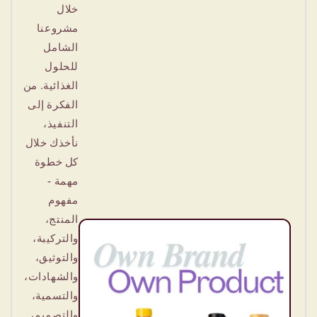
خلال
مشروعنا
الشامل
للحلول
الغذائية. من
الفكرة إلى
التنفيذ،
نأخذك خلال
كل خطوة
مهمة -
مفهوم
المنتج،
والتركيبة،
والتوثيق،
والشهادات،
والتسمية،
والتصميم،